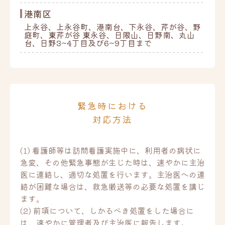
港南区
上永谷、上永谷町、港南台、下永谷、芹が谷、野
庭町、東芹が谷 東永谷、日限山、日野南、丸山
台、日野3~4丁目及び6~9丁目まで
緊急時における
対応方法
(1) 看護師等は訪問看護実施中に、利用者の病状に
急変、その他緊急事態が生じた時は、速やかに主治
医に連絡し、適切な処置を行います。主治医への連
絡が困難な場合は、救急搬送等の必要な処置を講じ
ます。
(2) 前項について、しかるべき処置をした場合に
は、速やかに管理者及び主治医に報告します。