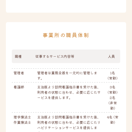
事業所の職員体制
職種
従事するサービス内容等
人員
管理者
管理者は業務全般を一元的に管理しま
1名
す。
(常勤)
看護師
主治医より訪問看護指示書を受けた後、
3名
利用者の状態に合わせ、必要に応じたサ
(常勤)
ービスを提供します。
2名
(非常
勤)
理学療法士
主治医より訪問看護指示書を受けた後、
4名 (常
作業療法士
利用者の状態に合わせ、必要に応じたリ
勤)
ハビリテーションサービスを提供しま