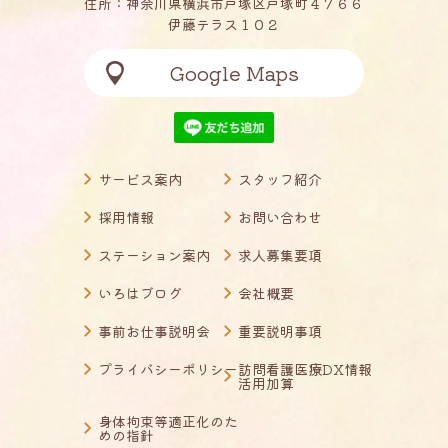
住所：神奈川県横浜市戸塚区戸塚町４７６６
伊藤テラス１０２
Google Maps
サービス案内
スタッフ紹介
採用情報
お問い合わせ
ステーション案内
求人募集要項
いろはブログ
会社概要
事前お仕事説明会
重要説明事項
プライバシーポリシー
訪問看護医療DX情報
活用加算
身体拘束等適正化のた
めの指針