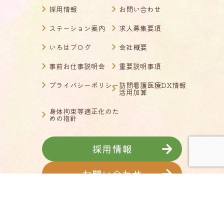
採用情報
お問い合わせ
ステーション案内
求人募集要項
いろはブログ
会社概要
事前お仕事説明会
重要説明事項
プライバシーポリシー
訪問看護医療DX情報
活用加算
身体拘束等適正化のた
めの指針
採用情報
お問い合わせ
Copyright ©