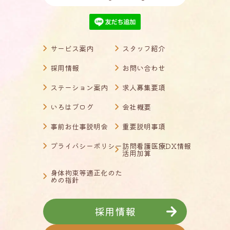
サービス案内
スタッフ紹介
採用情報
お問い合わせ
ステーション案内
求人募集要項
いろはブログ
会社概要
事前お仕事説明会
重要説明事項
プライバシーポリシー
訪問看護医療DX情報
活用加算
身体拘束等適正化のた
めの指針
採用情報