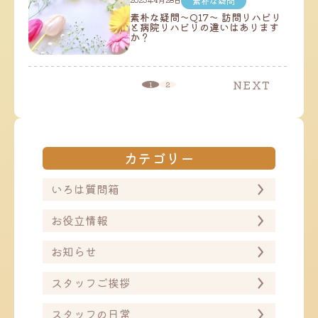
素朴な疑問
素朴な疑問～Q17～ 訪問リハビリ
と病院リハビリの違いはあります
か？
NEXT
投
1
2
稿
の
ペ
ー
ジ
送
カテゴリー
り
いろは質問箱
お役立情報
お知らせ
スタッフご挨拶
スタッフの日常