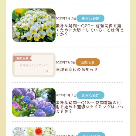
素朴な疑問
2025年9月16日
素朴な疑問～Q20～ 信頼関係を築
くために大切にしていることは何で
すか？
お知らせ
2025年7月3日
管理者交代のお知らせ
素朴な疑問
2025年6月11日
素朴な疑問～Q18～ 訪問看護の利
用を始める適切なタイミングはいつ
ですか？
2025年4月28日