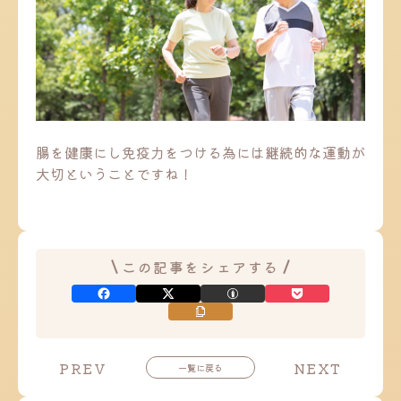
腸を健康にし免疫力をつける為には継続的な運動が
大切ということですね！
この記事をシェアする
投
投
PREV
NEXT
一覧に戻る
稿
稿
ナ
ナ