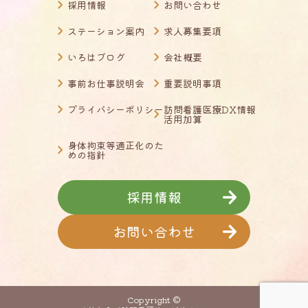
採用情報
お問い合わせ
ステーション案内
求人募集要項
いろはブログ
会社概要
事前お仕事説明会
重要説明事項
プライバシーポリシー
訪問看護医療DX情報
活用加算
身体拘束等適正化のた
めの指針
採用情報
お問い合わせ
Copyright ©