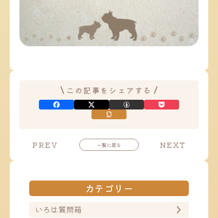
この記事をシェアする
投
投
PREV
NEXT
一覧に戻る
稿
稿
ナ
ナ
ビ
ビ
ゲ
ゲ
ー
ー
カテゴリー
シ
シ
ョ
ョ
ン
ン
いろは質問箱