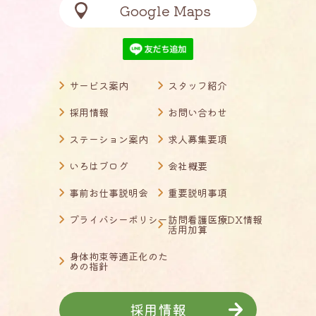
Google Maps
サービス案内
スタッフ紹介
採用情報
お問い合わせ
ステーション案内
求人募集要項
いろはブログ
会社概要
事前お仕事説明会
重要説明事項
プライバシーポリシー
訪問看護医療DX情報
活用加算
身体拘束等適正化のた
めの指針
採用情報