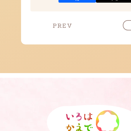
投
PREV
稿
ナ
ビ
ゲ
ー
シ
ョ
ン