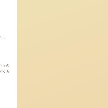
らし
いもの
何でも