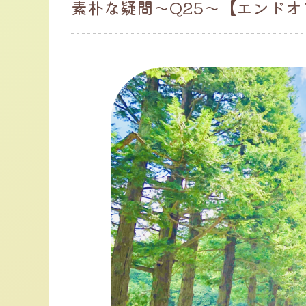
素朴な疑問～Q25～【エンド