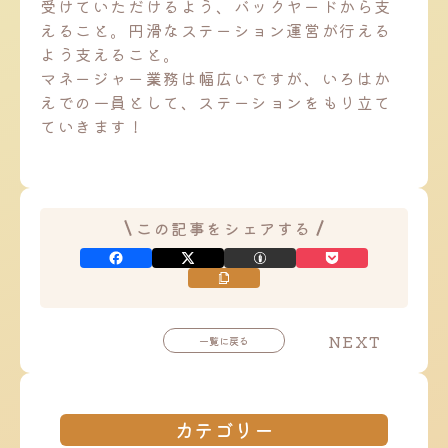
受けていただけるよう、バックヤードから支
えること。円滑なステーション運営が行える
よう支えること。
マネージャー業務は幅広いですが、いろはか
えでの一員として、ステーションをもり立て
ていきます！
この記事をシェアする
投
NEXT
一覧に戻る
投
稿
稿
ナ
ナ
ビ
ビ
ゲ
ゲ
ー
カテゴリー
ー
シ
シ