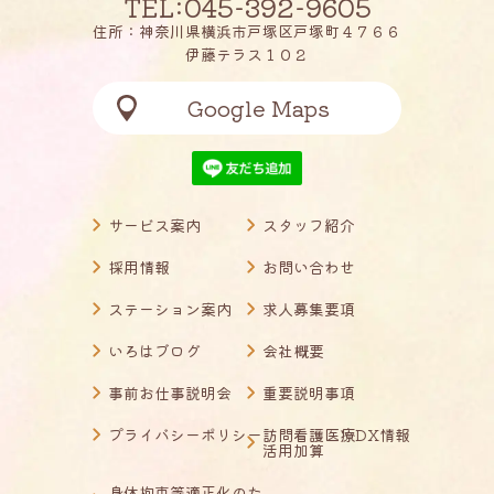
TEL:045-392-9605
住所：神奈川県横浜市戸塚区戸塚町４７６６
伊藤テラス１０２
Google Maps
サービス案内
スタッフ紹介
採用情報
お問い合わせ
ステーション案内
求人募集要項
いろはブログ
会社概要
事前お仕事説明会
重要説明事項
プライバシーポリシー
訪問看護医療DX情報
活用加算
身体拘束等適正化のた