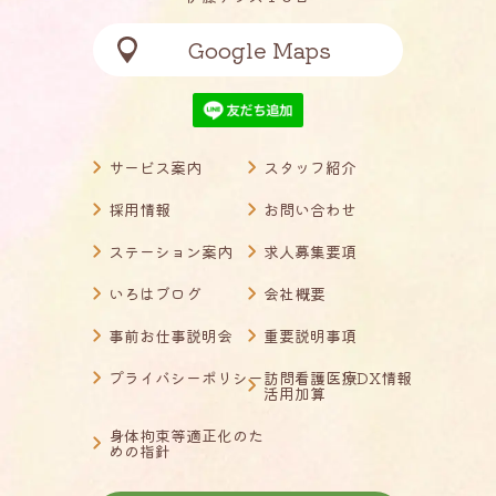
Google Maps
サービス案内
スタッフ紹介
採用情報
お問い合わせ
ステーション案内
求人募集要項
いろはブログ
会社概要
事前お仕事説明会
重要説明事項
プライバシーポリシー
訪問看護医療DX情報
活用加算
身体拘束等適正化のた
めの指針