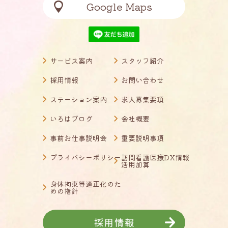
Google Maps
サービス案内
スタッフ紹介
採用情報
お問い合わせ
ステーション案内
求人募集要項
いろはブログ
会社概要
事前お仕事説明会
重要説明事項
プライバシーポリシー
訪問看護医療DX情報
活用加算
身体拘束等適正化のた
めの指針
採用情報