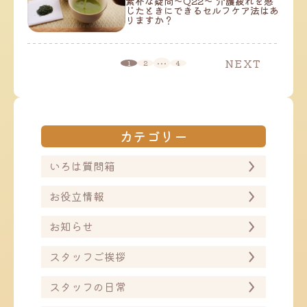
素朴な疑問～Q22～ 介護疲れを感
じたときにできるセルフケア法はあ
りますか？
投
…
NEXT
1
2
4
稿
の
ペ
ー
ジ
送
カテゴリー
り
いろは質問箱
お役立情報
お知らせ
スタッフご挨拶
スタッフの日常