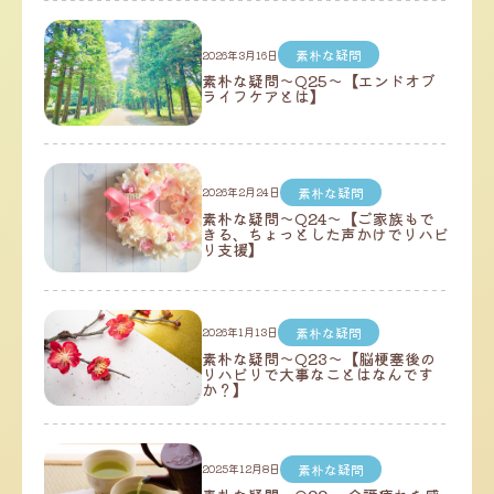
素朴な疑問
2026年3月16日
素朴な疑問～Q25～【エンドオブ
ライフケアとは】
素朴な疑問
2026年2月24日
素朴な疑問～Q24～【ご家族もで
きる、ちょっとした声かけでリハビ
リ支援】
素朴な疑問
2026年1月13日
素朴な疑問～Q23～【脳梗塞後の
リハビリで大事なことはなんです
か？】
素朴な疑問
2025年12月8日