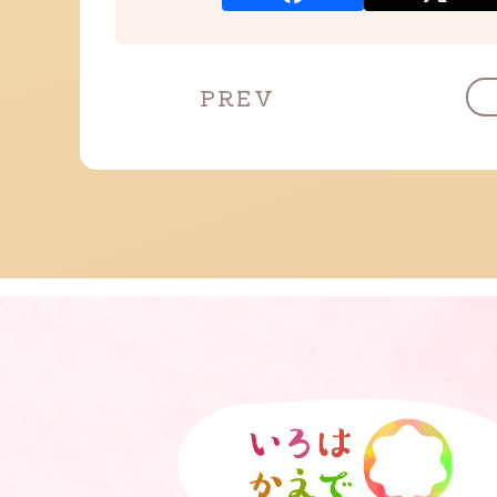
投
PREV
稿
ナ
ビ
ゲ
ー
シ
ョ
ン