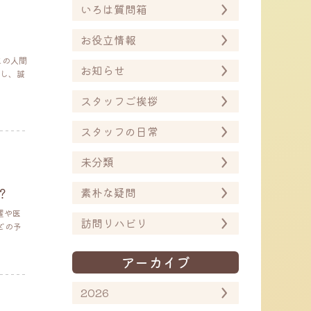
いろは質問箱
お役立情報
との人間
お知らせ
し、誠
スタッフご挨拶
スタッフの日常
未分類
素朴な疑問
？
置や医
訪問リハビリ
どの予
アーカイブ
2026