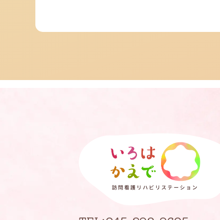
ペ
ー
ジ
送
り