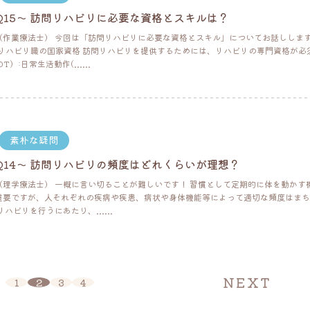
Q15～ 訪問リハビリに必要な資格とスキルは？
（作業療法士） 今回は「訪問リハビリに必要な資格とスキル」についてお話ししま
. リハビリ職の国家資格 訪問リハビリを提供するためには、リハビリの専門資格が必
）:日常生活動作(......
素朴な疑問
Q14～ 訪問リハビリの頻度はどれくらいが理想？
（理学療法士） 一概に言い切ることが難しいです！ 習慣として定期的に体を動かす
重要ですが、人それぞれの疾病や疾患、病状や身体機能等によって適切な頻度はまち
ハビリを行うにあたり、......
NEXT
1
2
3
4