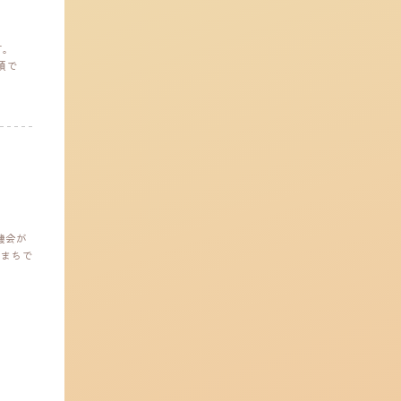
す。
須で
機会が
まちで