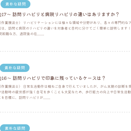
素朴な疑問
日
Q17～ 訪問リハビリと病院リハビリの違いはありますか？
（作業療法士） リハビリテーションには様々な領域や分野があり、各々の専門的な
回は、訪問と病院のリハビリの違いを対象者と目的に分けてごく簡単に説明します！
困難な方、退院後の在......
素朴な疑問
Q16～ 訪問リハビリで印象に残っているケースは？
（作業療法士） 日常生活動作は概ねご自身で行えていましたが、がん末期の診断を
や活動時の疲労感が強く自宅を歩くことも大変なため、歩行能力の向上や日常生活動
目標に、訪問リハビリが......
素朴な疑問