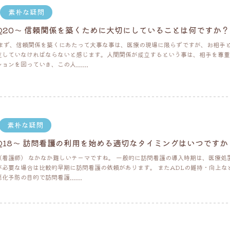
素朴な疑問
Q20～ 信頼関係を築くために大切にしていることは何ですか？
 まず、信頼関係を築くにあたって大事な事は、医療の現場に限らずですが、お相手
立していなければならないと感じます。人間関係が成立するという事は、相手を尊重
ンを図っていき、この人......
素朴な疑問
Q18～ 訪問看護の利用を始める適切なタイミングはいつですか
（看護師） なかなか難しいテーマですね。 一般的に訪問看護の導入時期は、医療処
が必要な場合は比較的早期に訪問看護の依頼があります。 またADLの維持・向上な
予防の目的で訪問看護......