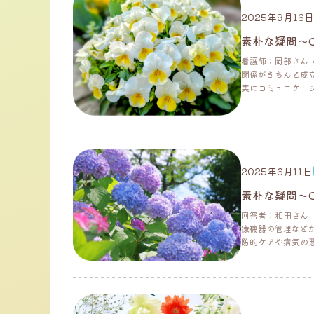
2025年9月16日
素朴な疑問～
看護師：岡部さん
関係がきちんと成
実にコミュニケーショ
2025年6月11日
素朴な疑問～
回答者：和田さん
療機器の管理など
防的ケアや病気の悪化