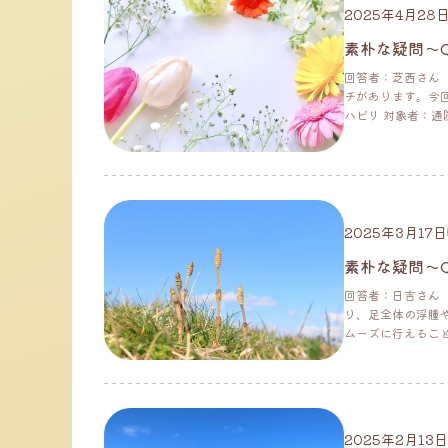
2025年4月28
素朴な疑問～
回答者：芝西さん
チがあります。今
ハビリ 対象者：通院
2025年3月17日
素朴な疑問～
回答者：日吉さん
り、足全体の浮腫
ムーズに行えることを
2025年2月13日