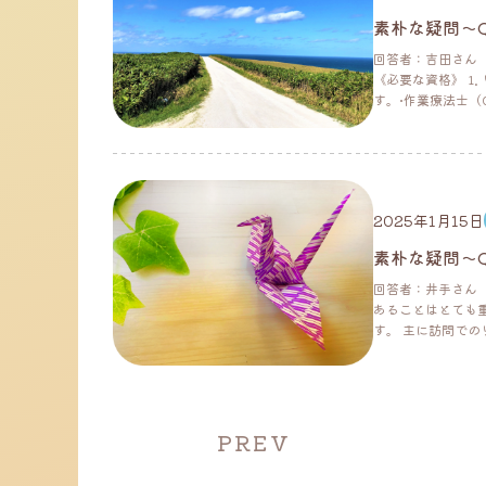
素朴な疑問～
回答者：吉田さん
《必要な資格》 1
す。•作業療法士（0T
2025年1月15日
素朴な疑問～
回答者：井手さん
あることはとても
す。 主に訪問でのリ
PREV
投
稿
の