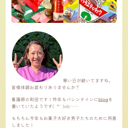
寒い日が続いてますね。
皆様体調お変わりありませんか？
看護師の和田です！昨年もバレンタインに
blog
を
書いていたようです( ˙꒳˙ )oh……
もちろん今年もお菓子大好き男子たちのために用意
しました！